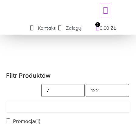
ART. JEDNORAZOWE/DEZYNFEKCJ
Kontakt
Zaloguj
0.00
ZŁ
Filtr Produktów
Promocja
(1)