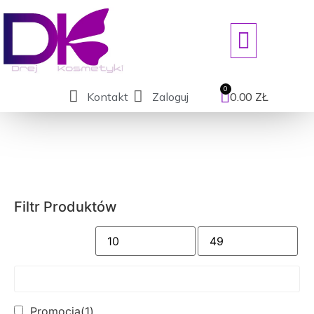
ART. JEDNORAZOWE/DEZYNFEKCJ
Kontakt
Zaloguj
0.00
ZŁ
Filtr Produktów
Promocja
(1)