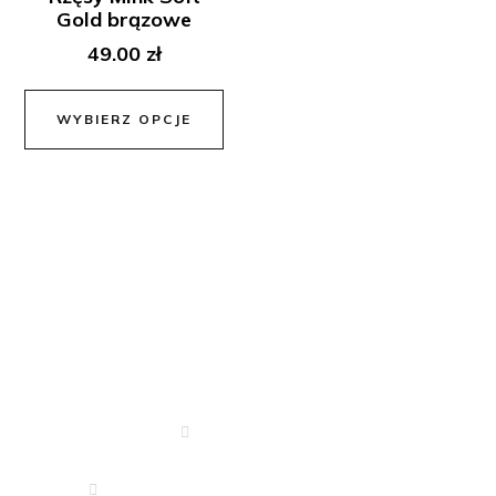
Gold brązowe
49.00
zł
WYBIERZ OPCJE
Dane Kontaktowe
666 340 350
drejkosmetyki.zeromskiego@o2.pl