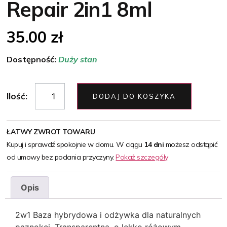
Repair 2in1 8ml
35.00
zł
Dostępność:
Duży stan
Ilość:
DODAJ DO KOSZYKA
ŁATWY ZWROT TOWARU
Kupuj i sprawdź spokojnie w domu. W ciągu
14 dni
możesz odstąpić
od umowy bez podania przyczyny.
Pokaż szczegóły
Opis
2w1 Baza hybrydowa i odżywka dla naturalnych
paznokci. Transparentna, o lekko różowym