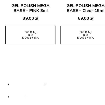
GEL POLISH MEGA
GEL POLISH MEGA
BASE – PINK 8ml
BASE – Clear 15ml
39.00
zł
69.00
zł
DODAJ
DODAJ
DO
DO
KOSZYKA
KOSZYKA
Dane Kontaktowe
666 340 350
drejkosmetyki.zeromskiego@o2.pl