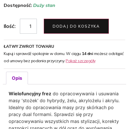
Dostępność:
Duży stan
Ilość:
DODAJ DO KOSZYKA
ŁATWY ZWROT TOWARU
Kupuj i sprawdź spokojnie w domu. W ciągu
14 dni
możesz odstąpić
od umowy bez podania przyczyny.
Pokaż szczegóły
Opis
Wielofuncyjny frez
do opracowywania i usuwania
masy 'stożek’ do hybrydy, żelu, akrylożelu i akrylu.
Idealny do opracowania masy przy skórkach po
pracy dual formami. Sprawdzi się przy
opracowywaniu wszystkich mas stylizacji, korekty
paznokci rosnących w dół oraz do wyrównania