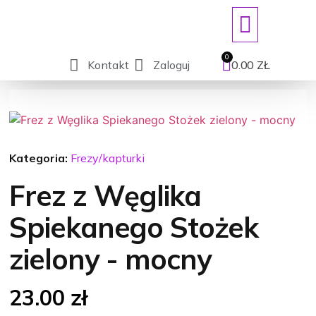
ART. JEDNORAZOWE/DEZYNFEKCJ
Kontakt
Zaloguj
0.00
ZŁ
Kategoria:
Frezy/kapturki
Frez z Węglika
Spiekanego Stożek
zielony - mocny
23.00
zł