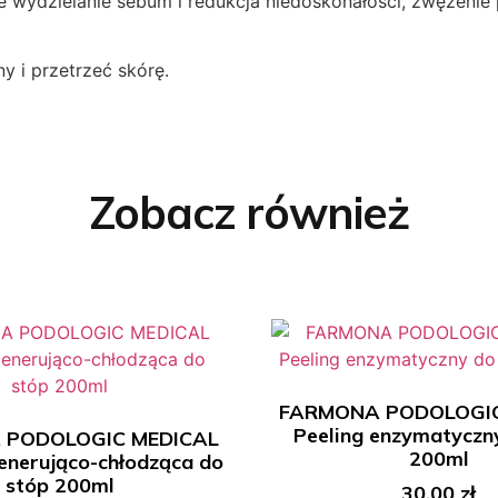
 wydzielanie sebum i redukcja niedoskonałości, zwężenie
y i przetrzeć skórę.
Zobacz również
FARMONA PODOLOGIC
Peeling enzymatyczn
 PODOLOGIC MEDICAL
200ml
enerująco-chłodząca do
stóp 200ml
30.00
zł