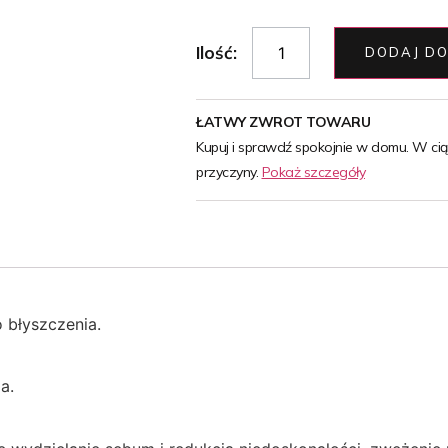
Ilość:
DODAJ DO
ŁATWY ZWROT TOWARU
Kupuj i sprawdź spokojnie w domu. W ci
przyczyny.
Pokaż szczegóły
o błyszczenia.
a.