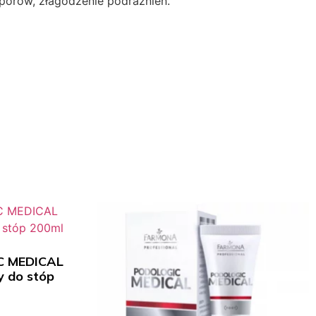
 porów, złagodzenie podrażnień.
 MEDICAL
y do stóp