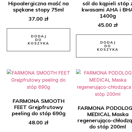
Hipoalergiczna maść na
sól do kąpieli stóp 
spękane stopy 75ml
kwasami AHA i BH
1400g
37.00
zł
45.00
zł
DODAJ
DO
DODAJ
KOSZYKA
DO
KOSZYKA
FARMONA SMOOTH
FEET Grejpfrutowy
FARMONA PODOLOG
peeling do stóp 690g
MEDICAL Maska
regenerująco-chłodz
48.00
zł
do stóp 200ml