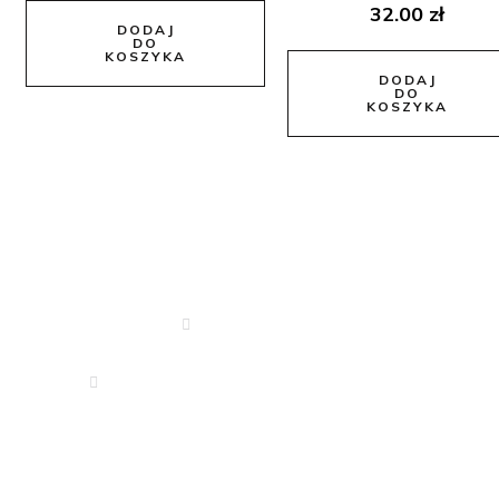
32.00
zł
DODAJ
DO
KOSZYKA
DODAJ
DO
KOSZYKA
Dane Kontaktowe
666 340 350
drejkosmetyki.zeromskiego@o2.pl
Informacje