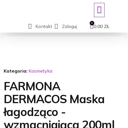
ART. JEDNORAZOWE/DEZYNFEKCJ
Kontakt
Zaloguj
0.00
ZŁ
Kategoria:
Kosmetyka
FARMONA
DERMACOS Maska
łagodząco -
wzmacniająca 200ml