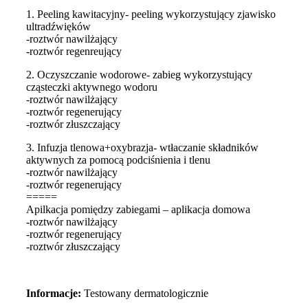
1. Peeling kawitacyjny- peeling wykorzystujący zjawisko
ultradźwięków
-roztwór nawilżający
-roztwór regenreujący
2. Oczyszczanie wodorowe- zabieg wykorzystujący
cząsteczki aktywnego wodoru
-roztwór nawilżający
-roztwór regenerujący
-roztwór złuszczający
3. Infuzja tlenowa+oxybrazja- wtłaczanie składników
aktywnych za pomocą podciśnienia i tlenu
-roztwór nawilżający
-roztwór regenerujący
=====
Apilkacja pomiędzy zabiegami – aplikacja domowa
-roztwór nawilżający
-roztwór regenerujący
-roztwór złuszczający
Informacje:
Testowany dermatologicznie