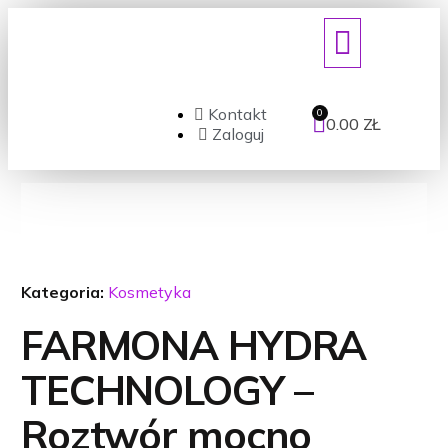
ART. JEDNORAZOWE/DEZYNFEKCJ
Kontakt
0.00
ZŁ
Zaloguj
Kategoria:
Kosmetyka
FARMONA HYDRA
TECHNOLOGY –
Roztwór mocno