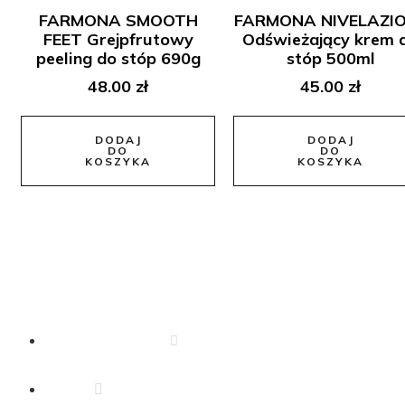
FARMONA SMOOTH
FARMONA NIVELAZI
FEET Grejpfrutowy
Odświeżający krem 
peeling do stóp 690g
stóp 500ml
48.00
zł
45.00
zł
DODAJ
DODAJ
DO
DO
KOSZYKA
KOSZYKA
Dane Kontaktowe
666 340 350
drejkosmetyki.zeromskiego@o2.pl