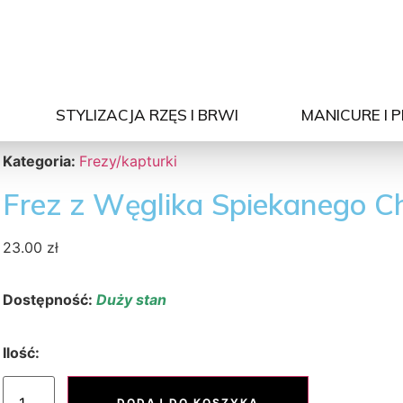
STYLIZACJA RZĘS I BRWI
MANICURE I 
Kategoria:
Frezy/kapturki
Frez z Węglika Spiekanego Ch
23.00
zł
Dostępność:
Duży stan
Ilość:
DODAJ DO KOSZYKA