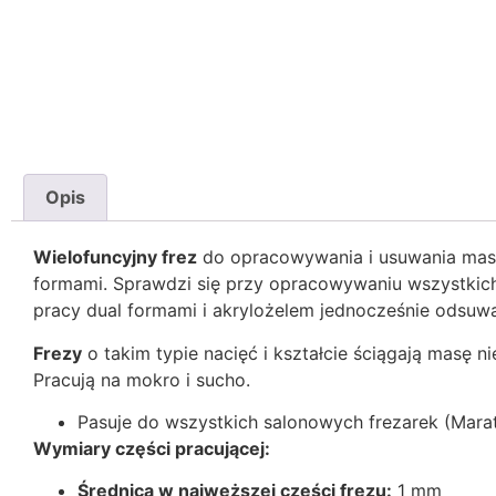
Opis
Wielofuncyjny frez
do opracowywania i usuwania masy '
formami. Sprawdzi się przy opracowywaniu wszystkich
pracy dual formami i akrylożelem jednocześnie odsuwaj
Frezy
o takim typie nacięć i kształcie ściągają masę
Pracują na mokro i sucho.
Pasuje do wszystkich salonowych frezarek (Marath
Wymiary części pracującej:
Średnica w najwęższej części frezu:
1 mm