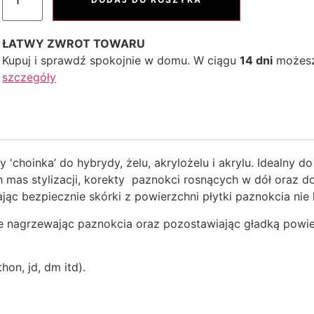
ŁATWY ZWROT TOWARU
Kupuj i sprawdź spokojnie w domu. W ciągu
14 dni
możesz
szczegóły
choinka’ do hybrydy, żelu, akrylożelu i akrylu. Idealny 
 mas stylizacji, korekty paznokci rosnących w dół oraz 
ąc bezpiecznie skórki z powierzchni płytki paznokcia nie 
 nie nagrzewając paznokcia oraz pozostawiając gładką powi
on, jd, dm itd).