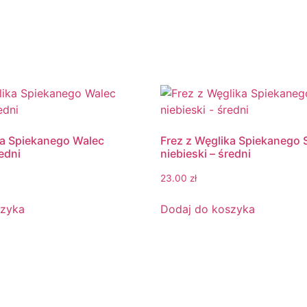
ka Spiekanego Walec
Frez z Węglika Spiekanego 
redni
niebieski – średni
23.00
zł
szyka
Dodaj do koszyka
e