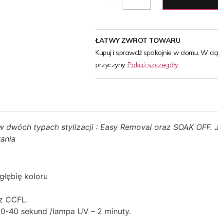
ŁATWY ZWROT TOWARU
Kupuj i sprawdź spokojnie w domu. W ci
przyczyny.
Pokaż szczegóły
w dwóch typach stylizacji : Easy Removal oraz SOAK OFF. Je
wania
głębię koloru
z CCFL.
0-40 sekund /lampa UV – 2 minuty.