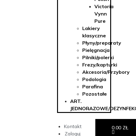
Victoria
Vynn
Pure
Lakiery
klasyczne
Płyny/preparaty
Pielęgnacja
Pilniki/polerki
Frezy/kapturki
Akcesoria/Przybory
Podologia
Parafina
Pozostałe
ART.
JEDNORAZOWE/DEZYNFEK
Kontakt
0.00
ZŁ
Zaloguj