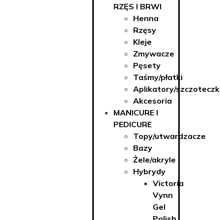
RZĘS I BRWI
Henna
Rzęsy
Kleje
Zmywacze
Pęsety
Taśmy/płatki
Aplikatory/szczoteczk
Akcesoria
MANICURE I
PEDICURE
Topy/utwardzacze
Bazy
Żele/akryle
Hybrydy
Victoria
Vynn
Gel
Polish