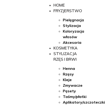
HOME
FRYZJERSTWO
Pielęgnacja
Stylizacja
Koloryzacja
włosów
Akcesoria
KOSMETYKA
STYLIZACJA
RZĘS I BRWI
Henna
Rzęsy
Kleje
Zmywacze
Pęsety
Taśmy/płatki
Aplikatory/szczoteczk