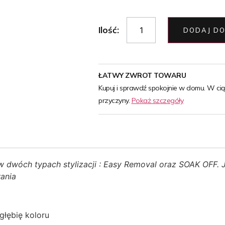
Ilość:
DODAJ DO
ŁATWY ZWROT TOWARU
Kupuj i sprawdź spokojnie w domu. W ci
przyczyny.
Pokaż szczegóły
w dwóch typach stylizacji : Easy Removal oraz SOAK OFF. Je
wania
głębię koloru