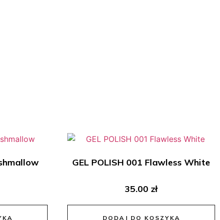
shmallow
GEL POLISH 001 Flawless White
35.00
zł
YKA
DODAJ DO KOSZYKA