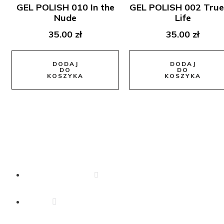
GEL POLISH 010 In the
GEL POLISH 002 True
Nude
Life
35.00
zł
35.00
zł
DODAJ
DODAJ
DO
DO
KOSZYKA
KOSZYKA
Dane Kontaktowe
666 340 350
drejkosmetyki.zeromskiego@o2.pl