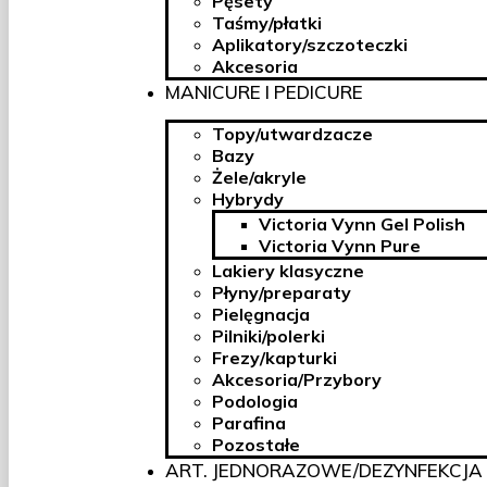
Pęsety
Taśmy/płatki
Aplikatory/szczoteczki
Akcesoria
MANICURE I PEDICURE
Topy/utwardzacze
Bazy
Żele/akryle
Hybrydy
Victoria Vynn Gel Polish
Victoria Vynn Pure
Lakiery klasyczne
Płyny/preparaty
Pielęgnacja
Pilniki/polerki
Frezy/kapturki
Akcesoria/Przybory
Podologia
Parafina
Pozostałe
ART. JEDNORAZOWE/DEZYNFEKCJA