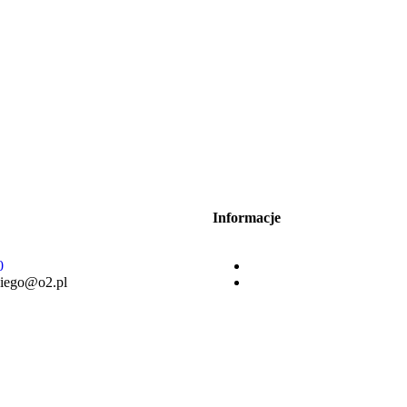
Informacje
0
kiego@o2.pl