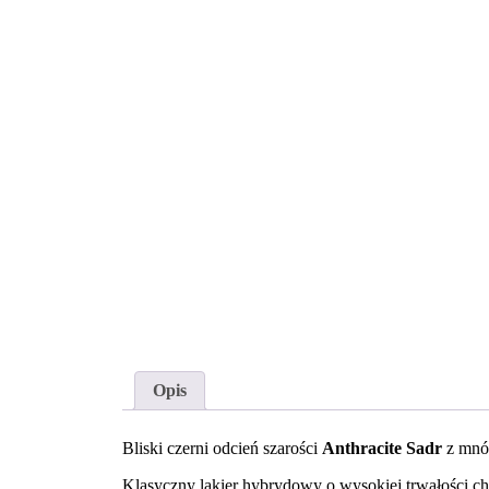
Opis
Bliski czerni odcień szarości
Anthracite Sadr
z mnós
Klasyczny lakier hybrydowy o wysokiej trwałości ch