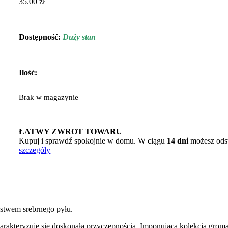
35.00
zł
Dostępność:
Duży stan
Ilość:
Brak w magazynie
ŁATWY ZWROT TOWARU
Kupuj i sprawdź spokojnie w domu. W ciągu
14 dni
możesz ods
szczegóły
twem srebrnego pyłu.
arakteryzuje się doskonałą przyczepnością. Imponująca kolekcja groma