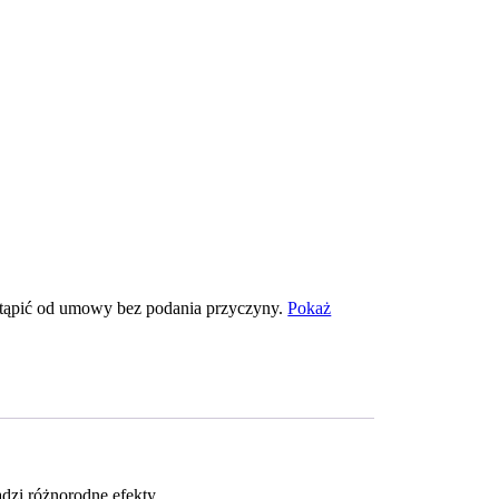
tąpić od umowy bez podania przyczyny.
Pokaż
dzi różnorodne efekty.