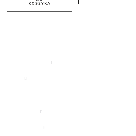
KOSZYKA
Dane Kontaktowe
666 340 350
drejkosmetyki.zeromskiego@o2.pl
Informacje
Polityka Prywatności
Regulamin Sklepu