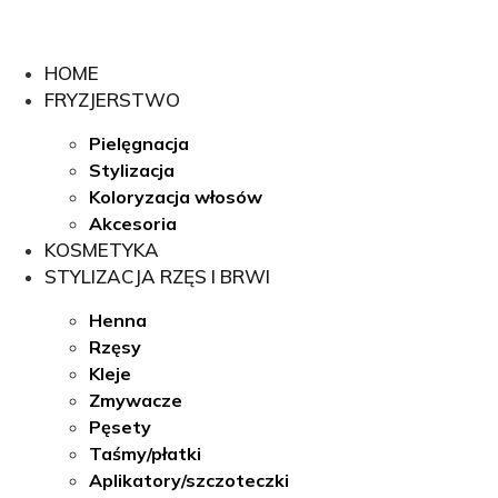
Przejdź
do
treści
HOME
FRYZJERSTWO
Pielęgnacja
Stylizacja
Koloryzacja włosów
Akcesoria
KOSMETYKA
STYLIZACJA RZĘS I BRWI
Henna
Rzęsy
Kleje
Zmywacze
Pęsety
Taśmy/płatki
Aplikatory/szczoteczki