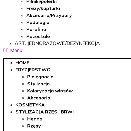
Pilniki/polerki
Frezy/kapturki
Akcesoria/Przybory
Podologia
Parafina
Pozostałe
ART. JEDNORAZOWE/DEZYNFEKCJA
Menu
HOME
FRYZJERSTWO
Pielęgnacja
Stylizacja
Koloryzacja włosów
Akcesoria
KOSMETYKA
STYLIZACJA RZĘS I BRWI
Henna
Rzęsy