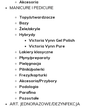
Akcesoria
MANICURE I PEDICURE
Topy/utwardzacze
Bazy
Żele/akryle
Hybrydy
Victoria Vynn Gel Polish
Victoria Vynn Pure
Lakiery klasyczne
Płyny/preparaty
Pielęgnacja
Pilniki/polerki
Frezy/kapturki
Akcesoria/Przybory
Podologia
Parafina
Pozostałe
ART. JEDNORAZOWE/DEZYNFEKCJA