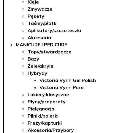
Kleje
Zmywacze
Pęsety
Taśmy/płatki
Aplikatory/szczoteczki
Akcesoria
MANICURE I PEDICURE
Topy/utwardzacze
Bazy
Żele/akryle
Hybrydy
Victoria Vynn Gel Polish
Victoria Vynn Pure
Lakiery klasyczne
Płyny/preparaty
Pielęgnacja
Pilniki/polerki
Frezy/kapturki
Akcesoria/Przybory