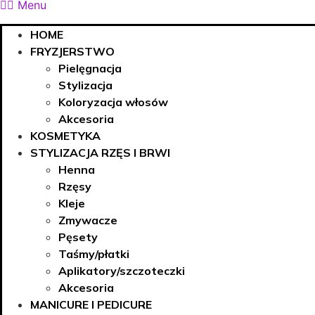
Menu
HOME
FRYZJERSTWO
Pielęgnacja
Stylizacja
Koloryzacja włosów
Akcesoria
KOSMETYKA
STYLIZACJA RZĘS I BRWI
Henna
Rzęsy
Kleje
Zmywacze
Pęsety
Taśmy/płatki
Aplikatory/szczoteczki
Akcesoria
MANICURE I PEDICURE