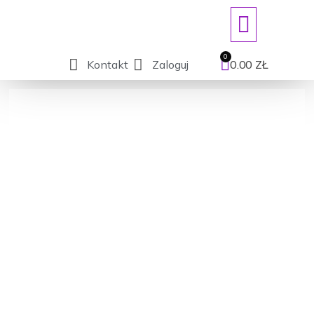
ART. JEDNORAZOWE/DEZYNFEKCJ
Kontakt
Zaloguj
0.00
ZŁ