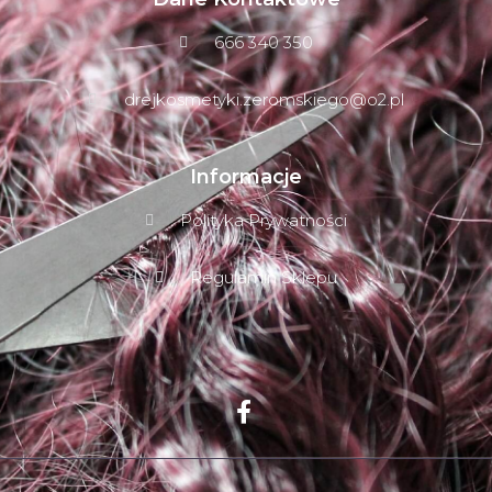
666 340 350
drejkosmetyki.zeromskiego@o2.pl
Informacje
Polityka Prywatności
Regulamin Sklepu