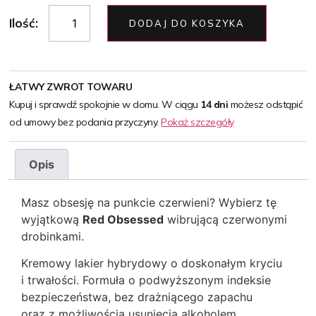
Ilość:
DODAJ DO KOSZYKA
ŁATWY ZWROT TOWARU
Kupuj i sprawdź spokojnie w domu. W ciągu
14 dni
możesz odstąpić
od umowy bez podania przyczyny.
Pokaż szczegóły
Opis
Masz obsesję na punkcie czerwieni? Wybierz tę
wyjątkową
Red Obsessed
wibrującą czerwonymi
drobinkami.
Kremowy lakier hybrydowy o doskonałym kryciu
i trwałości. Formuła o podwyższonym indeksie
bezpieczeństwa, bez drażniącego zapachu
oraz z możliwością usunięcia alkoholem