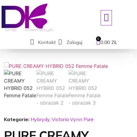
ART. JEDNORAZOWE/DEZYNFEKCJ
Kontakt
Zaloguj
0.00
ZŁ
Kategorie:
Hybrydy
,
Victoria Vynn Pure
PURE CREAMY