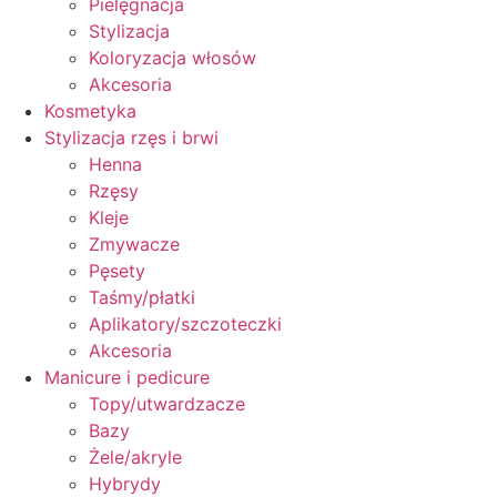
Pielęgnacja
Stylizacja
Koloryzacja włosów
Akcesoria
Kosmetyka
Stylizacja rzęs i brwi
Henna
Rzęsy
Kleje
Zmywacze
Pęsety
Taśmy/płatki
Aplikatory/szczoteczki
Akcesoria
Manicure i pedicure
Topy/utwardzacze
Bazy
Żele/akryle
Hybrydy