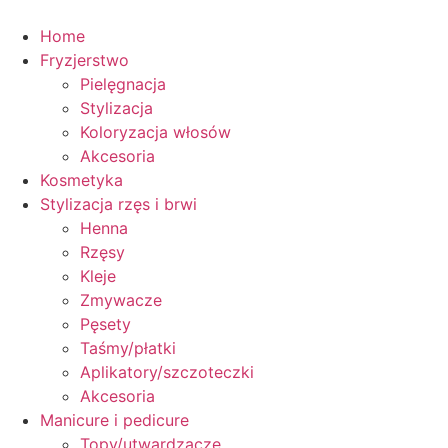
Przejdź
do
Home
treści
Fryzjerstwo
Pielęgnacja
Stylizacja
Koloryzacja włosów
Akcesoria
Kosmetyka
Stylizacja rzęs i brwi
Henna
Rzęsy
Kleje
Zmywacze
Pęsety
Taśmy/płatki
Aplikatory/szczoteczki
Akcesoria
Manicure i pedicure
Topy/utwardzacze