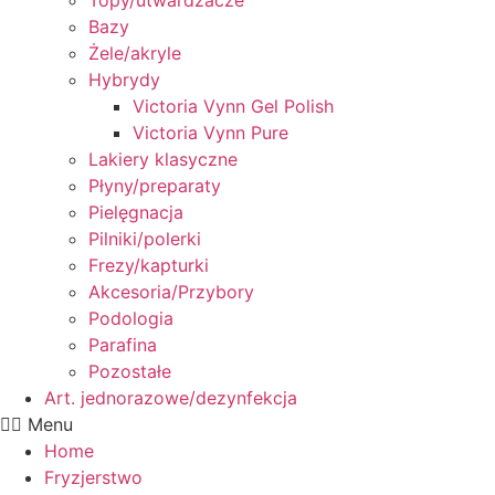
Topy/utwardzacze
Bazy
Żele/akryle
Hybrydy
Victoria Vynn Gel Polish
Victoria Vynn Pure
Lakiery klasyczne
Płyny/preparaty
Pielęgnacja
Pilniki/polerki
Frezy/kapturki
Akcesoria/Przybory
Podologia
Parafina
Pozostałe
Art. jednorazowe/dezynfekcja
Menu
Home
Fryzjerstwo