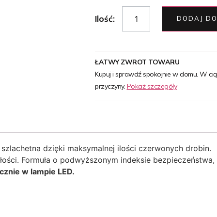
Ilość:
DODAJ DO
ŁATWY ZWROT TOWARU
Kupuj i sprawdź spokojnie w domu. W ci
przyczyny.
Pokaż szczegóły
j szlachetna dzięki maksymalnej ilości czerwonych drobin.
ałości. Formuła o podwyższonym indeksie bezpieczeństwa,
cznie w lampie LED.