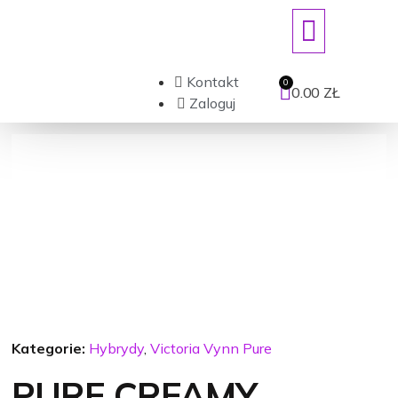
ART. JEDNORAZOWE/DEZYNFEKCJ
Kontakt
0.00
ZŁ
Zaloguj
Kategorie:
Hybrydy
,
Victoria Vynn Pure
PURE CREAMY