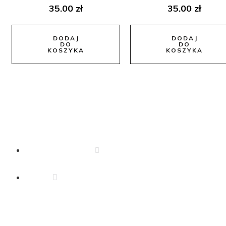
35.00
zł
35.00
zł
DODAJ
DODAJ
DO
DO
KOSZYKA
KOSZYKA
Dane Kontaktowe
666 340 350
drejkosmetyki.zeromskiego@o2.pl
Informacje