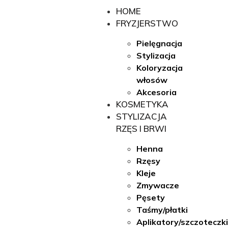
HOME
FRYZJERSTWO
Pielęgnacja
Stylizacja
Koloryzacja
włosów
Akcesoria
KOSMETYKA
STYLIZACJA
RZĘS I BRWI
Henna
Rzęsy
Kleje
Zmywacze
Pęsety
Taśmy/płatki
Aplikatory/szczoteczk