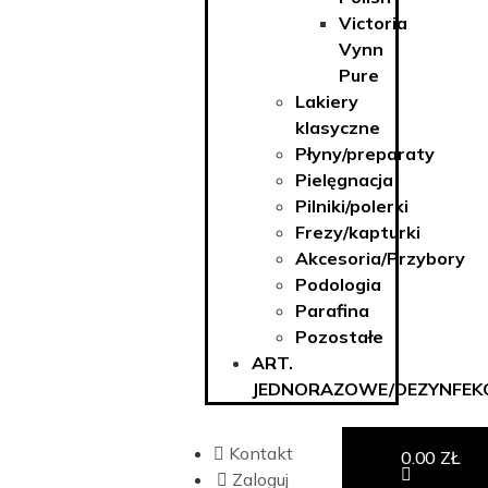
Victoria
Vynn
Pure
Lakiery
klasyczne
Płyny/preparaty
Pielęgnacja
Pilniki/polerki
Frezy/kapturki
Akcesoria/Przybory
Podologia
Parafina
Pozostałe
ART.
JEDNORAZOWE/DEZYNFEK
Kontakt
0.00
ZŁ
Zaloguj