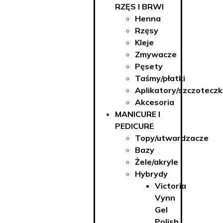
RZĘS I BRWI
Henna
Rzęsy
Kleje
Zmywacze
Pęsety
Taśmy/płatki
Aplikatory/szczoteczk
Akcesoria
MANICURE I
PEDICURE
Topy/utwardzacze
Bazy
Żele/akryle
Hybrydy
Victoria
Vynn
Gel
Polish