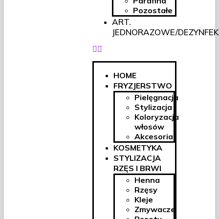
Parafina
Pozostałe
ART.
JEDNORAZOWE/DEZYNFEK
HOME
FRYZJERSTWO
Pielęgnacja
Stylizacja
Koloryzacja
włosów
Akcesoria
KOSMETYKA
STYLIZACJA
RZĘS I BRWI
Henna
Rzęsy
Kleje
Zmywacze