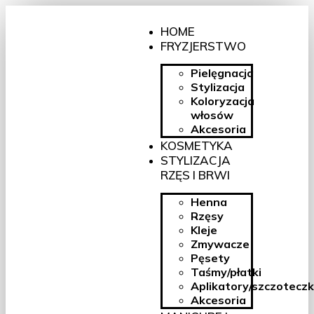
HOME
FRYZJERSTWO
Pielęgnacja
Stylizacja
Koloryzacja
włosów
Akcesoria
KOSMETYKA
STYLIZACJA
RZĘS I BRWI
Henna
Rzęsy
Kleje
Zmywacze
Pęsety
Taśmy/płatki
Aplikatory/szczoteczk
Akcesoria