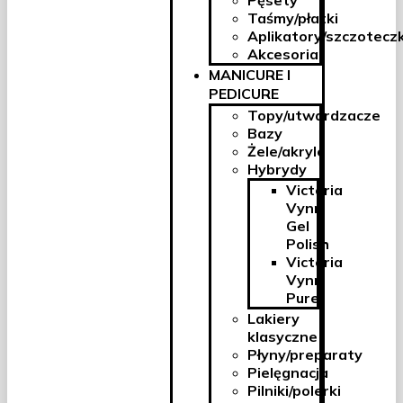
Pęsety
Taśmy/płatki
Aplikatory/szczoteczk
Akcesoria
MANICURE I
PEDICURE
Topy/utwardzacze
Bazy
Żele/akryle
Hybrydy
Victoria
Vynn
Gel
Polish
Victoria
Vynn
Pure
Lakiery
klasyczne
Płyny/preparaty
Pielęgnacja
Pilniki/polerki