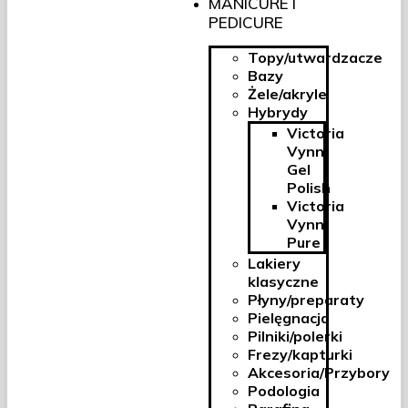
MANICURE I
PEDICURE
Topy/utwardzacze
Bazy
Żele/akryle
Hybrydy
Victoria
Vynn
Gel
Polish
Victoria
Vynn
Pure
Lakiery
klasyczne
Płyny/preparaty
Pielęgnacja
Pilniki/polerki
Frezy/kapturki
Akcesoria/Przybory
Podologia