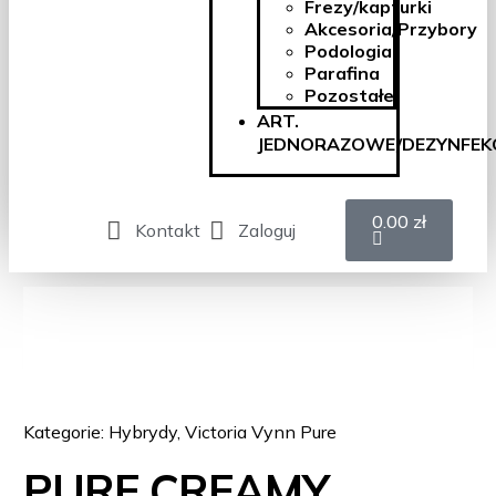
Frezy/kapturki
Akcesoria/Przybory
Podologia
Parafina
Pozostałe
ART.
JEDNORAZOWE/DEZYNFEK
0.00
zł
Kontakt
Zaloguj
Kategorie:
Hybrydy
,
Victoria Vynn Pure
PURE CREAMY