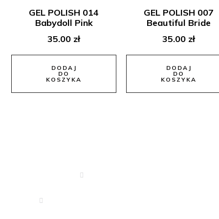
GEL POLISH 014
GEL POLISH 007
Babydoll Pink
Beautiful Bride
35.00
zł
35.00
zł
DODAJ
DODAJ
DO
DO
KOSZYKA
KOSZYKA
Dane Kontaktowe
666 340 350
drejkosmetyki.zeromskiego@o2.pl