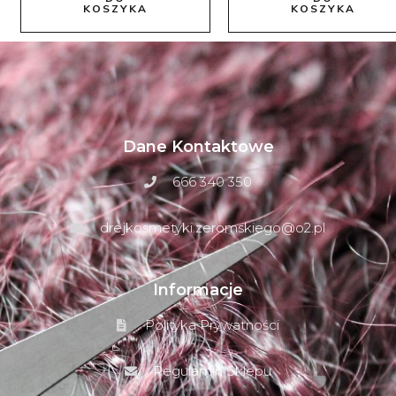
KOSZYKA
KOSZYKA
Dane Kontaktowe
666 340 350
drejkosmetyki.zeromskiego@o2.pl
Informacje
Polityka Prywatności
Regulamin Sklepu