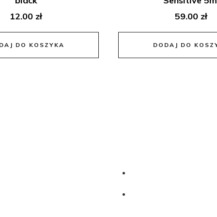
black
Sensitive 5m
12.00
zł
59.00
zł
DAJ DO KOSZYKA
DODAJ DO KOSZ
e
iego@o2.pl