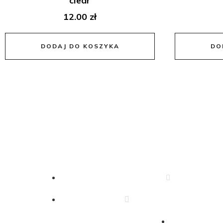
clear
12.00
zł
DODAJ DO KOSZYKA
DO
Dane Kontaktow
666 340 350
drejkosmetyki.zeromsk