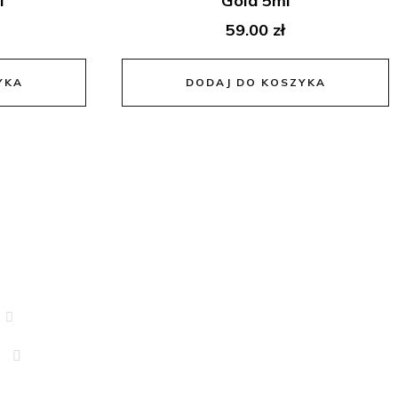
l
Gold 5ml
59.00
zł
YKA
DODAJ DO KOSZYKA
Informacje
Polityka Prywatności
Regulamin Sklepu