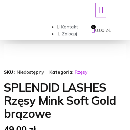
ART. JEDNORAZOWE/DEZYNFEKCJ
Kontakt
0.00
ZŁ
Zaloguj
SKU :
Niedostępny
Kategoria:
Rzęsy
SPLENDID LASHES
Rzęsy Mink Soft Gold
brązowe
49.00
zł