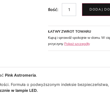
Ilość:
DODAJ DO
ŁATWY ZWROT TOWARU
Kupuj i sprawdź spokojnie w domu. W ci
przyczyny.
Pokaż szczegóły
tać
Pink Astromeria
.
ałości. Formuła o podwyższonym indeksie bezpieczeństwa,
cznie w lampie LED.